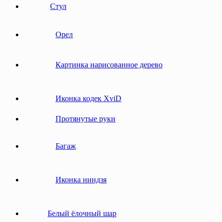
Стул
Орел
Картинка нарисованное дерево
Иконка кодек XviD
Протянутые руки
Багаж
Иконка ниндзя
Белый ёлочный шар