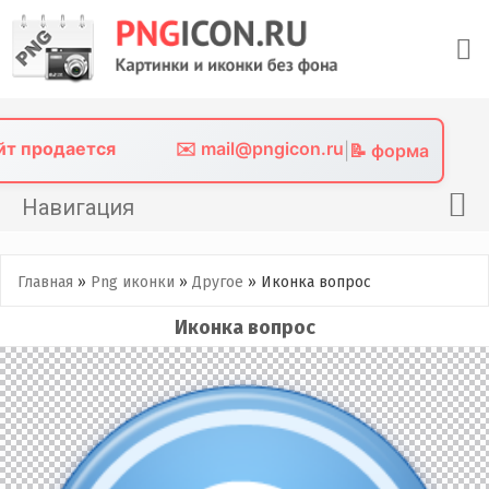
Skip
to
content
айт продается
✉️ mail@pngicon.ru
|
📝 форма
Навигация
Главная
Главная
»
Png иконки
»
Другое
»
Иконка вопрос
Png иконки
Иконка вопрос
Картинки без фона
Фото без фона
Контакты