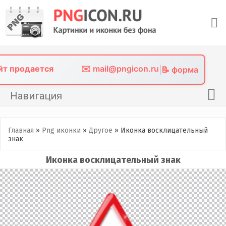
Skip
to
content
айт продается
✉️ mail@pngicon.ru
|
📝 форма
Навигация
Главная
Главная
»
Png иконки
»
Другое
»
Иконка восклицательный
Png иконки
знак
Картинки без фона
Иконка восклицательный знак
Фото без фона
Контакты