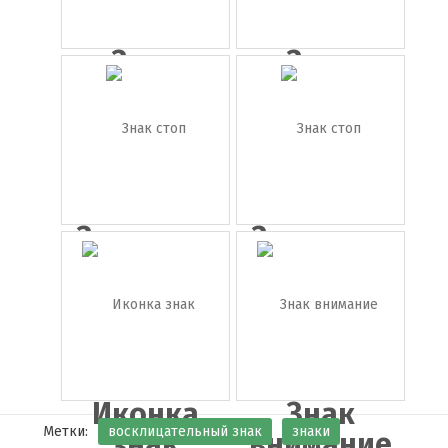
Знак
Знак
курить
«Стоп» с
запре...
лад...
Знак стоп
Знак стоп
Иконка
Знак
Метки:
восклицательный знак
знаки
знак
внимание