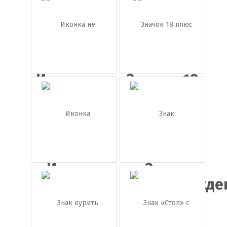
пласт...
стоп
Иконка не
Значок 18
курить
плюс
Иконка
Знак
дорожный
предупрежден
з...