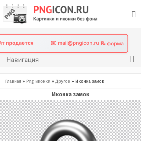
Skip
to
content
айт продается
✉️ mail@pngicon.ru
|
📝 форма
Навигация
Главная
Главная
»
Png иконки
»
Другое
»
Иконка замок
Png иконки
Иконка замок
Картинки без фона
Фото без фона
Контакты