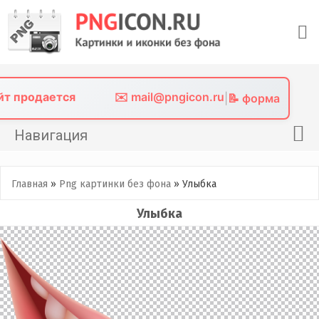
Skip
to
content
айт продается
✉️ mail@pngicon.ru
|
📝 форма
Навигация
Главная
Главная
»
Png картинки без фона
»
Улыбка
Png иконки
Улыбка
Картинки без фона
Фото без фона
Контакты