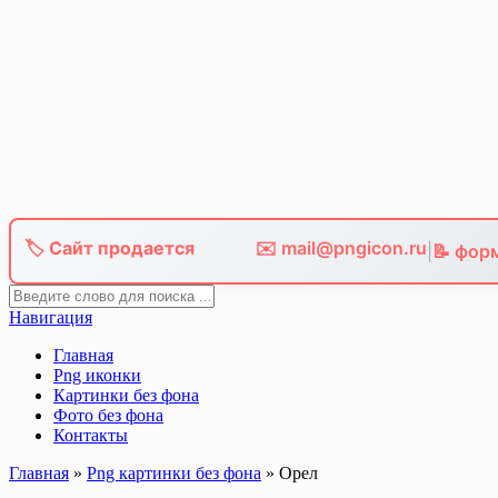
Skip
to
content
🏷️ Сайт продается
✉️ mail@pngicon.ru
|
📝 фор
Навигация
Главная
Png иконки
Картинки без фона
Фото без фона
Контакты
Главная
»
Png картинки без фона
»
Орел