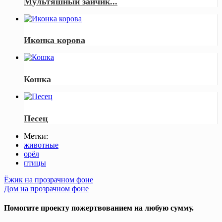
Мультяшный зайчик...
Иконка корова
Кошка
Песец
Метки:
животные
орёл
птицы
Post
Ёжик на прозрачном фоне
Дом на прозрачном фоне
navigation
Помогите проекту пожертвованием на любую сумму.