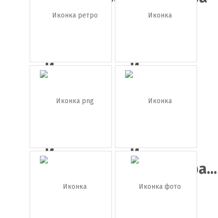
Иконка
Иконка
ретро
объектив
фото...
Иконка
Иконка
png
фотоаппара...
фотоап...