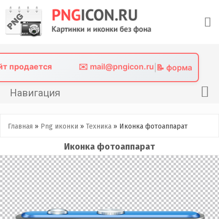
Skip
to
content
айт продается
✉️ mail@pngicon.ru
|
📝 форма
Навигация
Главная
Главная
»
Png иконки
»
Техника
»
Иконка фотоаппарат
Png иконки
Иконка фотоаппарат
Картинки без фона
Фото без фона
Контакты