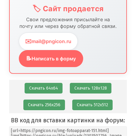
🏷️ Сайт продается
Свои предложения присылайте на
почту или через форму обратной связи.
✉️
mail@pngicon.ru
📝
Написать в форму
Скачать 64х64
Скачать 128х128
Скачать 256х256
Скачать 512х512
BB код для вставки картинки на форум: