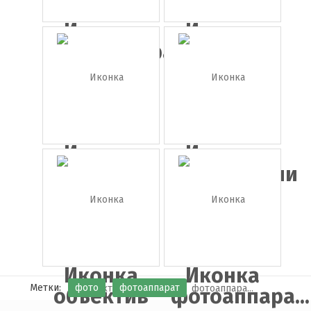
Иконка
Иконка
фотокамера
фото
Иконка
Иконка
полароид
фотографии
Иконка
Иконка
Метки:
фото
фотоаппарат
объектив
фотоаппара...