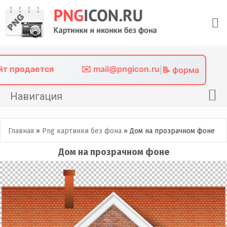
Skip
to
content
айт продается
✉️ mail@pngicon.ru
|
📝 форма
Навигация
Главная
Главная
»
Png картинки без фона
»
Дом на прозрачном фоне
Png иконки
Дом на прозрачном фоне
Картинки без фона
Фото без фона
Контакты