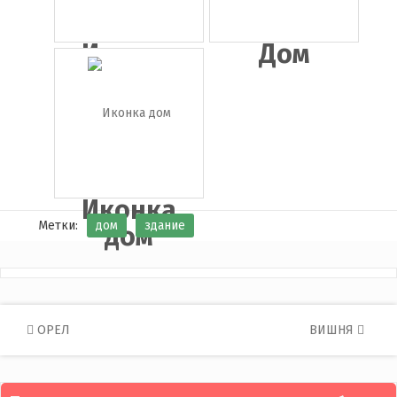
Иконка
Дом
церковь
Иконка
Метки:
дом
здание
дом
Post
ОРЕЛ
ВИШНЯ
navigation