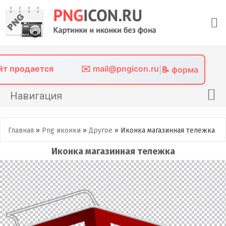
Skip
to
content
айт продается
✉️ mail@pngicon.ru
|
📝 форма
Навигация
Главная
Главная
»
Png иконки
»
Другое
»
Иконка магазинная тележка
Png иконки
Иконка магазинная тележка
Картинки без фона
Фото без фона
Контакты