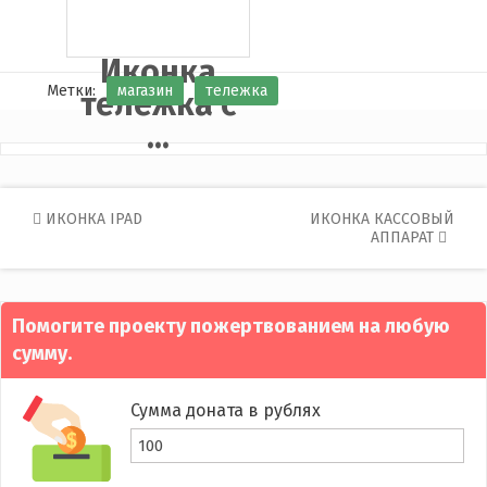
Иконка
Метки:
магазин
тележка
тележка с
...
Post
ИКОНКА IPAD
ИКОНКА КАССОВЫЙ
АППАРАТ
navigation
Помогите проекту пожертвованием на любую
сумму.
Сумма доната в рублях