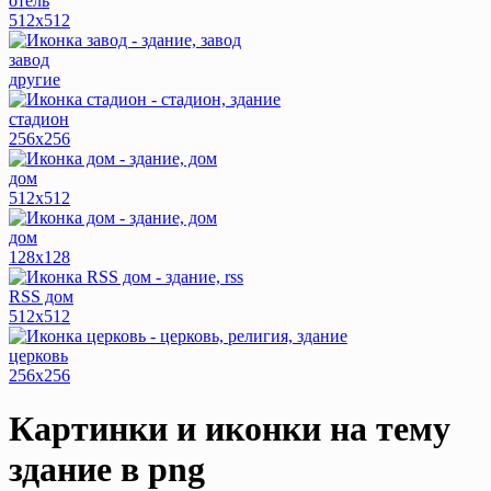
отель
512x512
завод
другие
стадион
256x256
дом
512x512
дом
128x128
RSS дом
512x512
церковь
256x256
Картинки и иконки на тему
здание
в png