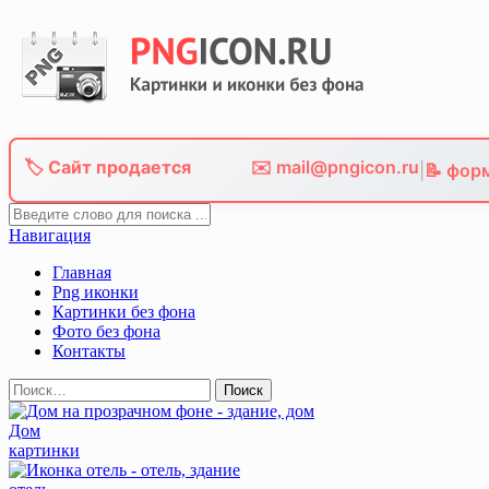
Skip
to
content
🏷️ Сайт продается
✉️ mail@pngicon.ru
|
📝 фор
Навигация
Главная
Png иконки
Картинки без фона
Фото без фона
Контакты
Найти:
Дом
картинки