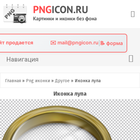
Skip
to
content
айт продается
✉️ mail@pngicon.ru
|
📝 форма
Навигация
Главная
Главная
»
Png иконки
»
Другое
»
Иконка лупа
Png иконки
Иконка лупа
Картинки без фона
Фото без фона
Контакты