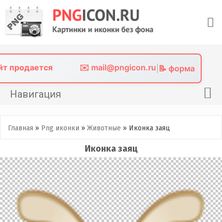
Skip
to
content
айт продается
✉️ mail@pngicon.ru
|
📝 форма
Навигация
Главная
Главная
»
Png иконки
»
Животные
»
Иконка заяц
Png иконки
Иконка заяц
Картинки без фона
Фото без фона
Контакты