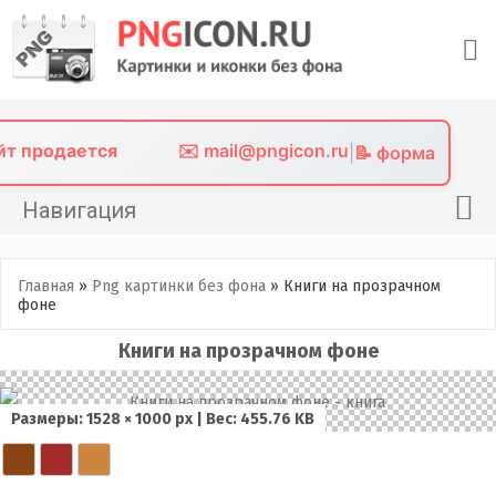
Skip
to
content
айт продается
✉️ mail@pngicon.ru
|
📝 форма
Навигация
Главная
Главная
»
Png картинки без фона
»
Книги на прозрачном
Png иконки
фоне
Картинки без фона
Книги на прозрачном фоне
Фото без фона
Размеры: 1528 × 1000 px | Вес: 455.76 KB
Контакты