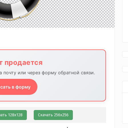
йт продается
 почту или через форму обратной связи.
сать в форму
чать 128х128
Скачать 256х256