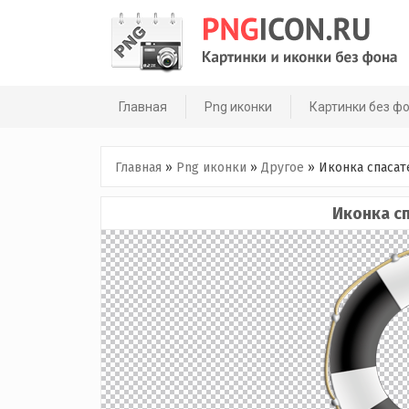
Skip
to
content
Главная
Png иконки
Картинки без ф
Главная
»
Png иконки
»
Другое
»
Иконка спасат
Иконка с