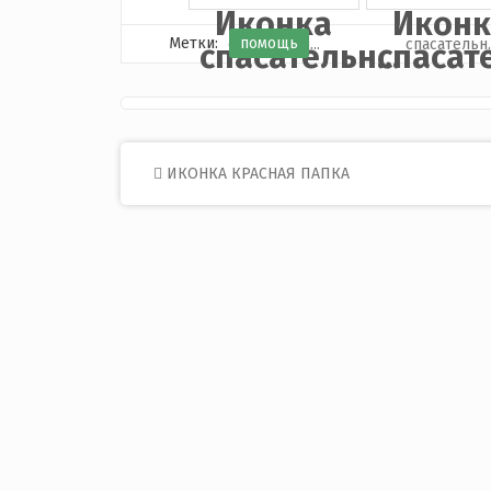
Иконка
Иконк
Метки:
помощь
спасательн...
спасате
Post
ИКОНКА КРАСНАЯ ПАПКА
navigation