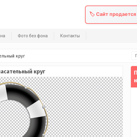
🏷️ Сайт продается
она
Фото без фона
Контакты
На
ельный круг
пасательный круг
П
н