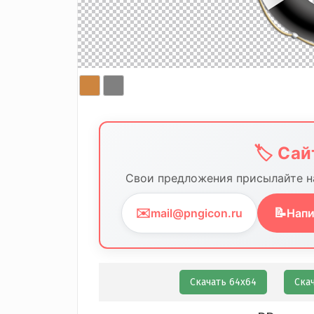
🏷️ Са
Свои предложения присылайте на
✉️
📝
mail@pngicon.ru
Напи
Скачать 64х64
Ска