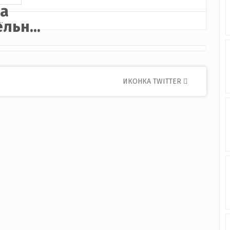
а
льн...
ИКОНКА TWITTER