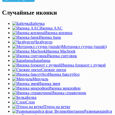
Случайные иконки
Бабочка
Иконка AAC
Иконка корзина
Иконка банк
Чизбургер
Мотоцикл сузуки (suzuki)
Иконка Macbook
Иконка снеговик
Барабаны
Иконка блокнот с ручкой
Свежие орехи
Иконка баксетбол
Миндаль
Иконка змея
Иконка микрофон
Иконка справочник
Белка
Слон
Птица на ветке
Развевающийся