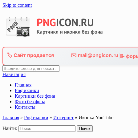
Skip to content
🏷️ Сайт продается
✉️ mail@pngicon.ru
|
📝 фор
Навигация
Главная
Png иконки
Картинки без фона
Фото без фона
Контакты
Главная
»
Png иконки
»
Интернет
»
Иконка YouTube
Найти: