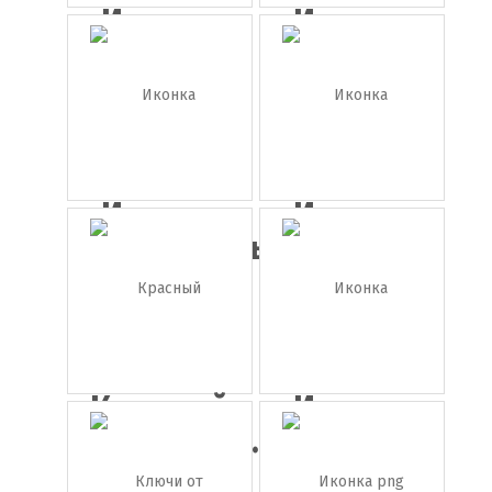
Иконка
Иконка
зеленый
грузовик
ав...
Иконка
Иконка
автомобиль
кабриолет
Красный
Иконка
спортивны...
школьный
а...