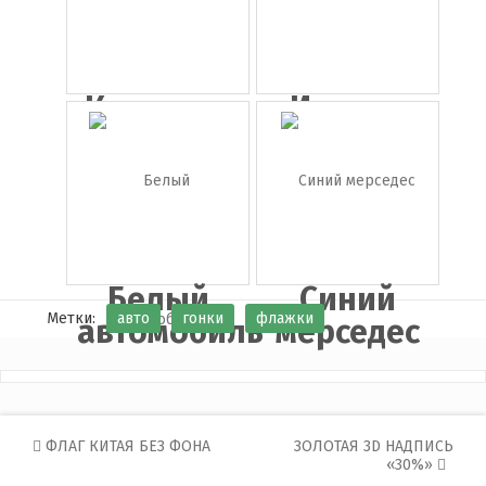
Ключи от
Иконка
машины
png
автомо...
Белый
Синий
Метки:
авто
гонки
флажки
автомобиль
мерседес
Post
ФЛАГ КИТАЯ БЕЗ ФОНА
ЗОЛОТАЯ 3D НАДПИСЬ
«30%»
navigation