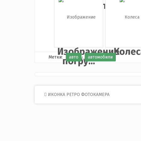
автомобиль
Камар
Изображение
Колес
Метки:
авто
автомобили
погру...
Post
ИКОНКА РЕТРО ФОТОКАМЕРА
navigation