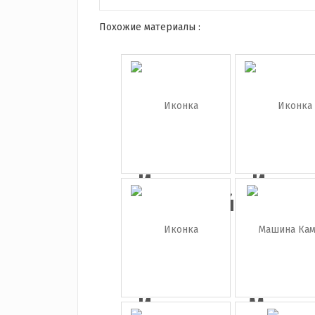
Похожие материалы :
Иконка
Иконк
школьный
автомо
а...
Иконка
Маши