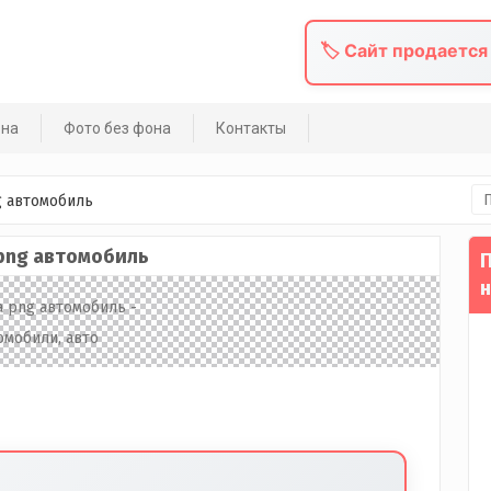
🏷️ Сайт продается
она
Фото без фона
Контакты
На
g автомобиль
png автомобиль
П
н