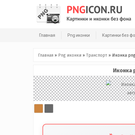
Skip
to
content
Главная
Png иконки
Картинки без ф
Главная
»
Png иконки
»
Транспорт
»
Иконка pn
Иконка 