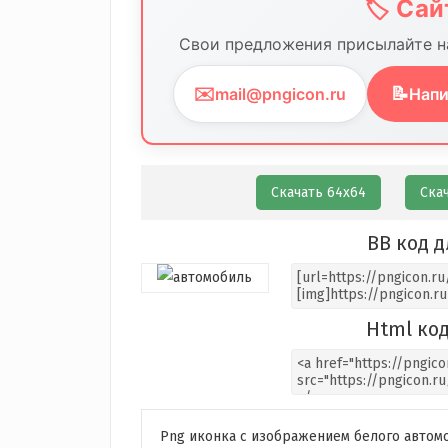
🏷️ Са
Свои предложения присылайте на
✉️
📝
mail@pngicon.ru
Напи
Скачать 64х64
Ска
BB код д
Html код
Png иконка с изображением белого автом