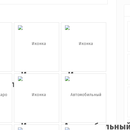
а
Иконка
Иконка
биль
грузовик
эвакуатор
на
Иконка
Автомобильны