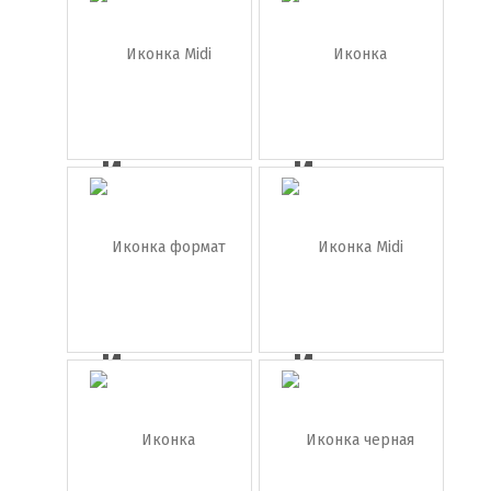
ноты
пианино
...
Иконка
Иконка
Midi
наушники
клави...
Иконка
Иконка
формат
Midi
wma
клави...