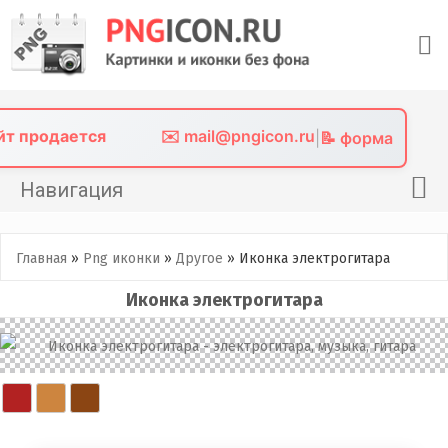
Skip
to
content
айт продается
✉️ mail@pngicon.ru
|
📝 форма
Навигация
Главная
Главная
»
Png иконки
»
Другое
»
Иконка электрогитара
Png иконки
Иконка электрогитара
Картинки без фона
Фото без фона
Контакты