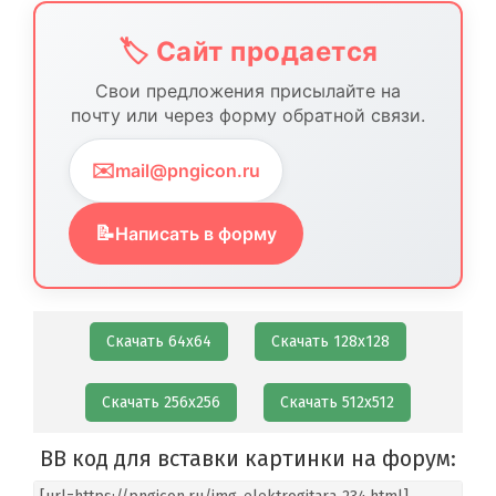
🏷️ Сайт продается
Свои предложения присылайте на
почту или через форму обратной связи.
✉️
mail@pngicon.ru
📝
Написать в форму
Скачать 64х64
Скачать 128х128
Скачать 256х256
Скачать 512х512
BB код для вставки картинки на форум: