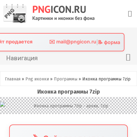
Skip
to
content
айт продается
✉️ mail@pngicon.ru
|
📝 форма
Навигация
Главная
Главная
»
Png иконки
»
Программы
»
Иконка программы 7zip
Png иконки
Иконка программы 7zip
Картинки без фона
Фото без фона
Контакты