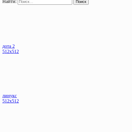
Найти:
дота 2
512x512
линукс
512x512