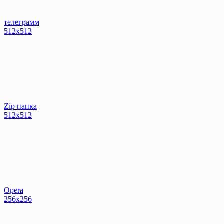
телеграмм
512x512
Zip папка
512x512
Opera
256x256