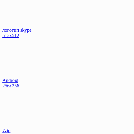
логотип skype
512x512
Android
256x256
7zip