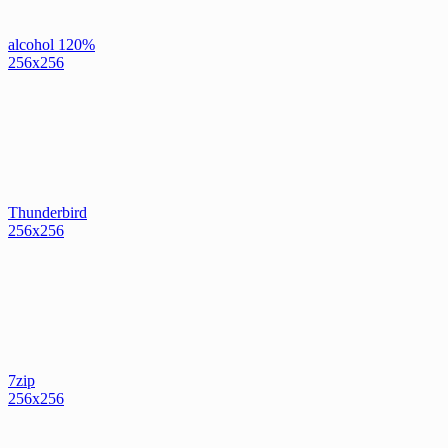
alcohol 120%
256x256
Thunderbird
256x256
7zip
256x256