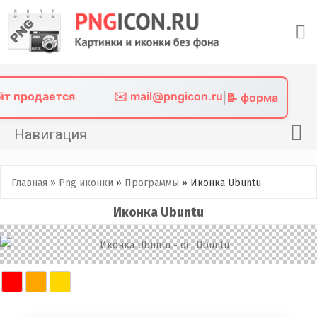
Skip
to
content
айт продается
✉️ mail@pngicon.ru
|
📝 форма
Навигация
Главная
Главная
»
Png иконки
»
Программы
»
Иконка Ubuntu
Png иконки
Иконка Ubuntu
Картинки без фона
Фото без фона
Контакты