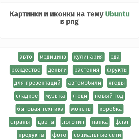
Картинки и иконки на тему
Ubuntu
в png
авто
медицина
кулинария
еда
рождество
деньги
растения
фрукты
для презентаций
автомобили
ягоды
сладкое
музыка
люди
новый год
бытовая техника
монеты
коробка
страны
цветы
логотип
папка
флаг
продукты
фото
социальные сети