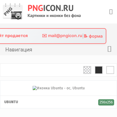
Skip
to
content
айт продается
✉️ mail@pngicon.ru
|
📝 форма
Навигация
Главная
Png иконки
Картинки без фона
Фото без фона
Контакты
UBUNTU
256x256