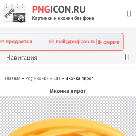
Skip
to
content
айт продается
✉️ mail@pngicon.ru
|
📝 форма
Навигация
Главная
Главная
»
Png иконки
»
Еда
»
Иконка пирог
Png иконки
Иконка пирог
Картинки без фона
Фото без фона
Контакты