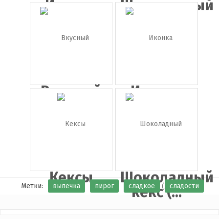
Иконка
Шоколадный
мёд
батонч...
Вкусный
Иконка
розовый
пирожное
т...
Кексы
Шоколадный
Метки:
выпечка
пирог
сладкое
сладости
кекс (...