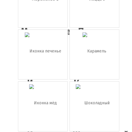
Мороженое
Пицца с
в бокал...
грибами
Иконка
Карамель
печенье