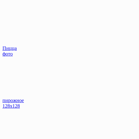
Пицца
фото
пирожное
128x128