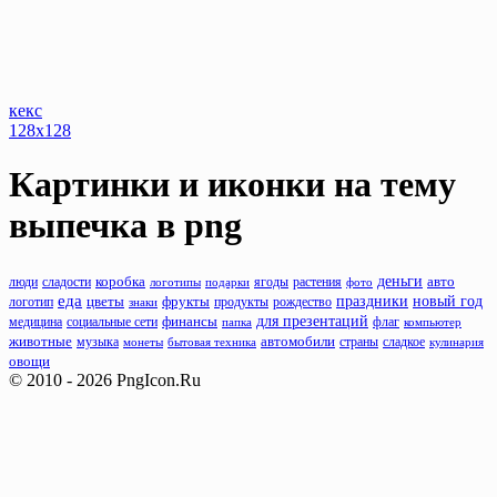
кекс
128x128
Картинки и иконки на тему
выпечка
в png
деньги
люди
сладости
коробка
растения
авто
логотипы
подарки
ягоды
фото
еда
новый год
фрукты
праздники
цветы
продукты
рождество
логотип
знаки
для презентаций
финансы
флаг
медицина
социальные сети
папка
компьютер
животные
музыка
автомобили
монеты
бытовая техника
страны
сладкое
кулинария
овощи
© 2010 - 2026 PngIcon.Ru