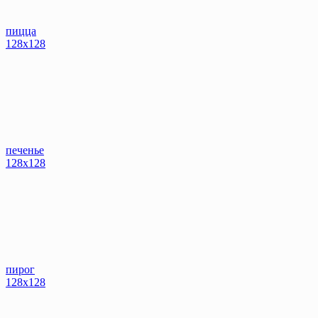
пицца
128x128
печенье
128x128
пирог
128x128