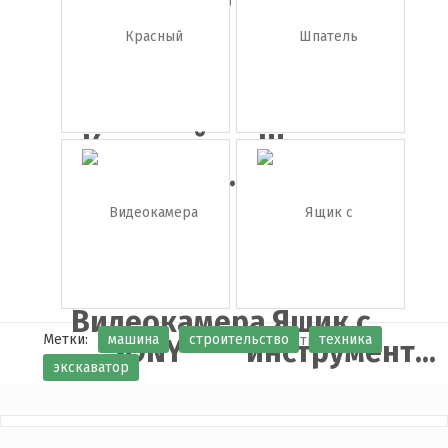
Красный
Шпатель
спортивны...
Видеокамера
Ящик с
Метки:
машина
строительство
техника
SONY
инструмент...
экскаватор