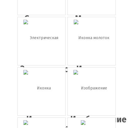
Самолет
Машина
Камаро
Электрическая
Иконка
дре...
молоток
Иконка
Изображение
шуруповёрт
погру...