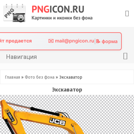
Skip
to
content
айт продается
✉️ mail@pngicon.ru
|
📝 форма
Навигация
Главная
Главная
»
Фото без фона
»
Экскаватор
Png иконки
Экскаватор
Картинки без фона
Фото без фона
Контакты