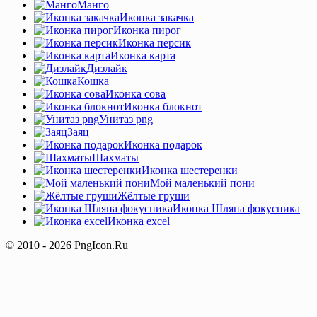
Манго
Иконка закачка
Иконка пирог
Иконка персик
Иконка карта
Дизлайк
Кошка
Иконка сова
Иконка блокнот
Унитаз png
Заяц
Иконка подарок
Шахматы
Иконка шестеренки
Мой маленький пони
Жёлтые груши
Иконка Шляпа фокусника
Иконка excel
© 2010 - 2026 PngIcon.Ru