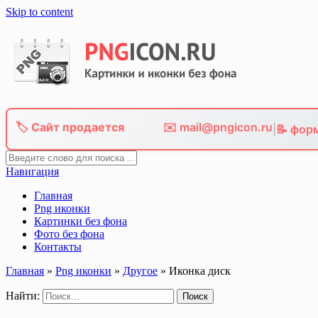
Skip to content
🏷️ Сайт продается
✉️ mail@pngicon.ru
|
📝 фор
Навигация
Главная
Png иконки
Картинки без фона
Фото без фона
Контакты
Главная
»
Png иконки
»
Другое
»
Иконка диск
Найти: