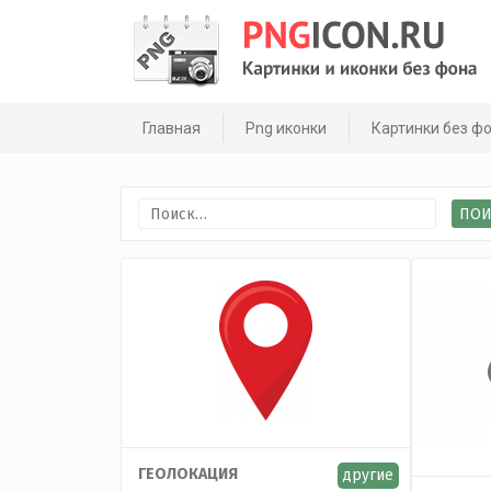
Skip
to
content
Главная
Png иконки
Картинки без ф
Найти:
ГЕОЛОКАЦИЯ
другие