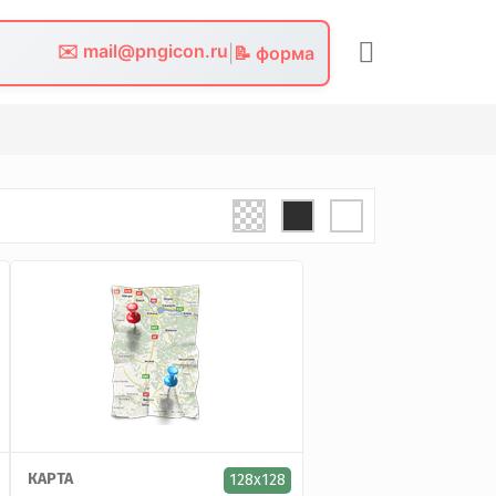
✉️ mail@pngicon.ru
|
📝 форма
КАРТА
128x128