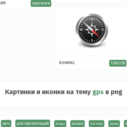
ЦИЯ
картинки
КОМПАС
128x128
Картинки и иконки на тему
gps
в png
для презентаций
авто
ягоды
музыка
логотип
знаки