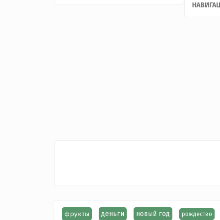
НАВИГА
фрукты
деньги
новый год
рождество