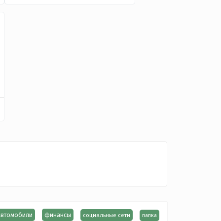
автомобили
финансы
социальные сети
папка