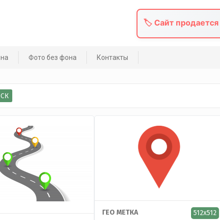
🏷️ Сайт продается
она
Фото без фона
Контакты
ГЕО МЕТКА
512x512