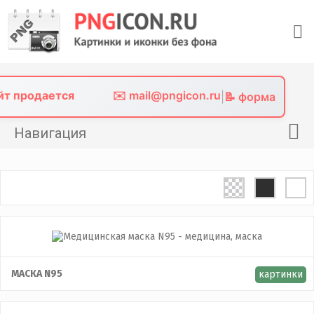
Skip
to
content
айт продается
✉️ mail@pngicon.ru
|
📝 форма
Навигация
Главная
Png иконки
Картинки без фона
Фото без фона
Контакты
МАСКА N95
картинки