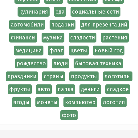
кулинария
еда
социальные сети
автомобили
подарки
для презентаций
финансы
музыка
сладости
растения
медицина
флаг
цветы
новый год
рождество
люди
бытовая техника
праздники
страны
продукты
логотипы
фрукты
авто
папка
деньги
сладкое
ягоды
монеты
компьютер
логотип
фото