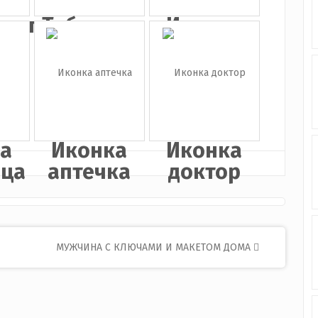
скоп
Таблетки
Иконка
скорая
пом...
а
Иконка
Иконка
ица
аптечка
доктор
МУЖЧИНА С КЛЮЧАМИ И МАКЕТОМ ДОМА