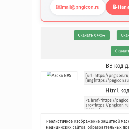
✉️
📝
mail@pngicon.ru
Напи
Скачать 64х64
Ска
Скачат
BB код д
Html код
Реалистичное изображение защитной маск
медицинских сайтов, образовательных пр