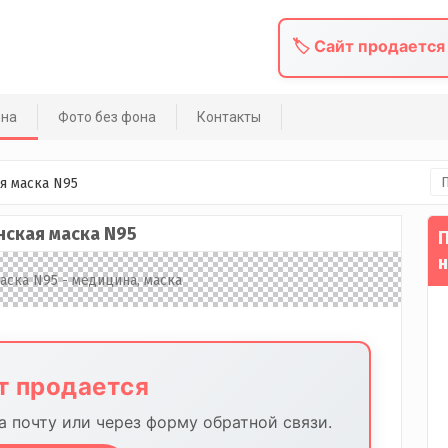
🏷️ Сайт продается
она
Фото без фона
Контакты
На
я маска N95
ская маска N95
П
н
йт продается
 почту или через форму обратной связи.