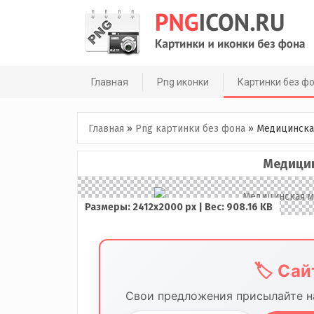
Skip
to
content
Главная
Png иконки
Картинки без ф
Главная
»
Png картинки без фона
»
Медицинска
Медицин
Размеры: 2412х2000 px | Вес: 908.16 KB
🏷️ Са
Свои предложения присылайте на