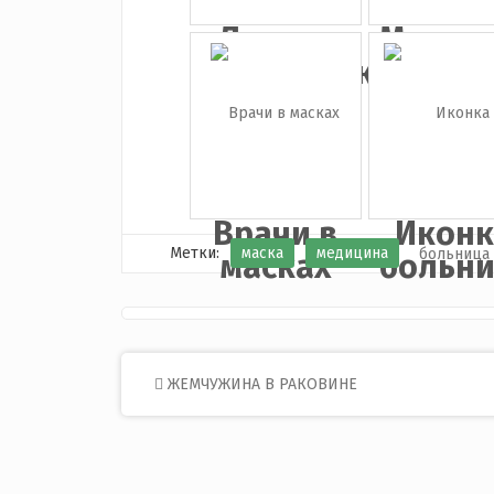
Люди в
Микро
медицински...
Врачи в
Иконк
Метки:
маска
медицина
масках
больн
Post
ЖЕМЧУЖИНА В РАКОВИНЕ
navigation