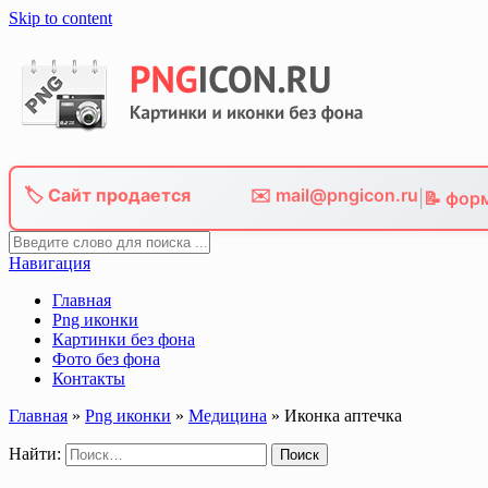
Skip to content
🏷️ Сайт продается
✉️ mail@pngicon.ru
|
📝 фор
Навигация
Главная
Png иконки
Картинки без фона
Фото без фона
Контакты
Главная
»
Png иконки
»
Медицина
»
Иконка аптечка
Найти: