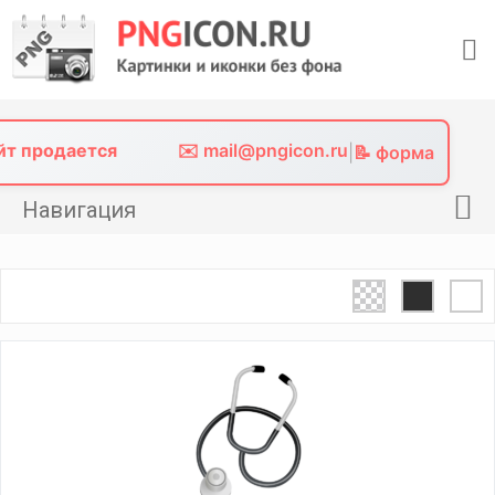
Skip
to
content
айт продается
✉️ mail@pngicon.ru
|
📝 форма
Навигация
Главная
Png иконки
Картинки без фона
Фото без фона
Контакты