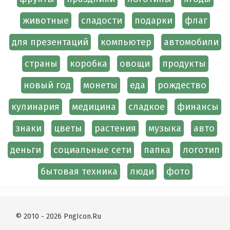
животные
сладости
подарки
флаг
для презентаций
компьютер
автомобили
страны
коробка
овощи
продукты
новый год
монеты
еда
рождество
кулинария
медицина
сладкое
финансы
знаки
цветы
растения
музыка
авто
деньги
социальные сети
папка
логотип
бытовая техника
люди
фото
© 2010 - 2026 PngIcon.Ru