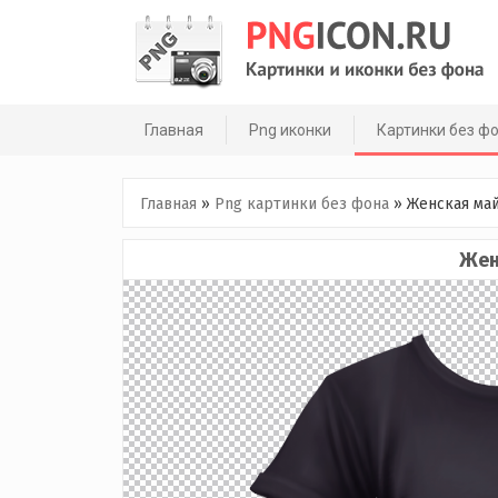
Skip
to
content
Главная
Png иконки
Картинки без ф
Главная
»
Png картинки без фона
»
Женская ма
Жен