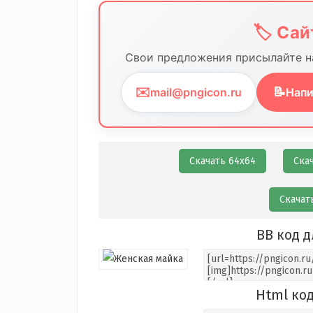
🏷️ Са
Свои предложения присылайте на
✉️
📝
mail@pngicon.ru
Напи
Скачать 64х64
Ска
Скачат
BB код д
Html код