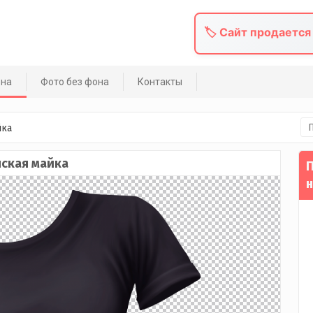
🏷️ Сайт продается
она
Фото без фона
Контакты
На
йка
ская майка
П
н