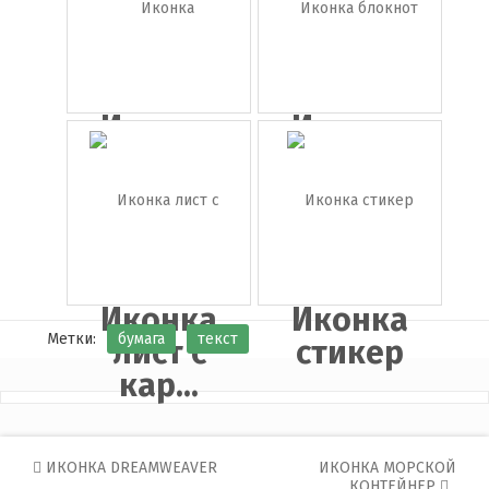
са...
Иконка
Иконка
тетрадный
блокнот с
...
...
Иконка
Иконка
Метки:
бумага
текст
лист с
стикер
кар...
Post
ИКОНКА DREAMWEAVER
ИКОНКА МОРСКОЙ
КОНТЕЙНЕР