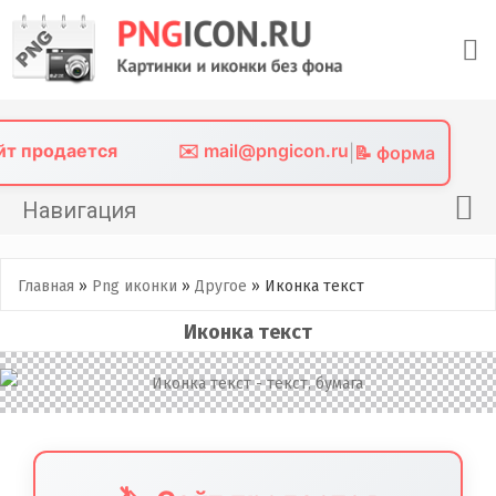
Skip
to
content
айт продается
✉️ mail@pngicon.ru
|
📝 форма
Навигация
Главная
Главная
»
Png иконки
»
Другое
»
Иконка текст
Png иконки
Иконка текст
Картинки без фона
Фото без фона
Контакты