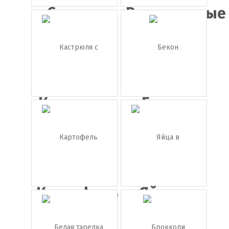
Свежая
Виноградные
клубника
грозд...
б...
Кастрюля
Бекон
с
крышко...
Картофель
Яйца в
(картош...
картонной
...