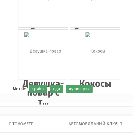
Белая
Брокколи
тарелка
на ...
Девушка-
Кокосы
Метки:
грибы
еда
кулинария
повар с
т...
Post
ТОНОМЕТР
АВТОМОБИЛЬНЫЙ КЛЮЧ