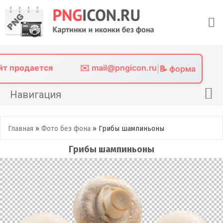
Skip
to
content
айт продается
✉️ mail@pngicon.ru
|
📝 форма
Навигация
Главная
Главная
»
Фото без фона
»
Грибы шампиньоны
Png иконки
Грибы шампиньоны
Картинки без фона
Фото без фона
Контакты