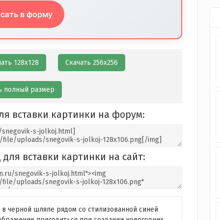
сать в форму
чать 128х128
Скачать 256х256
ь полный размер
ля вставки картинки на форум:
 для вставки картинки на сайт:
 в черной шляпе рядом со стилизованной синей
ображение пригодиться при создании новогодних