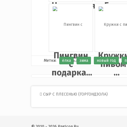
Новогодняя
Бела
ёлка с...
подар
...
Пингвин
Кружки
Метки:
ёлка
зима
новый год
п
с
пивом
подарка...
...
Post
СЫР С ПЛЕСЕНЬЮ (ГОРГОНДЗОЛА)
navigation
© 2010 - 2026 PngIcon.Ru