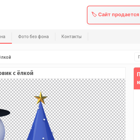
🏷️ Сайт продается
она
Фото без фона
Контакты
На
ёлкой
овик с ёлкой
П
н