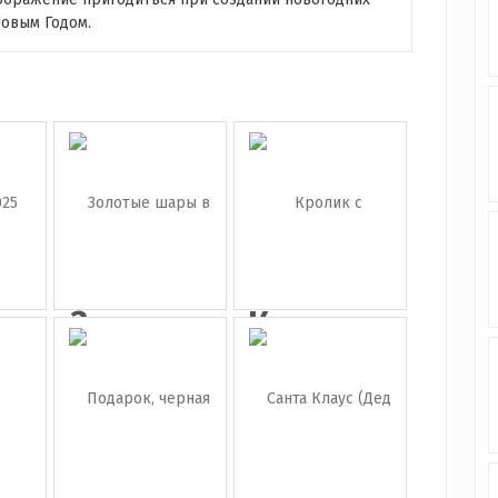
овым Годом.
сь
Золотые
Кролик с
шары в
подарком
фо...