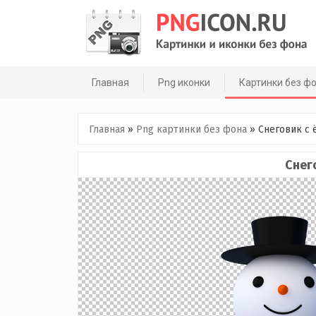
Skip
to
content
Главная
Png иконки
Картинки без ф
Главная
»
Png картинки без фона
»
Снеговик с 
Снег