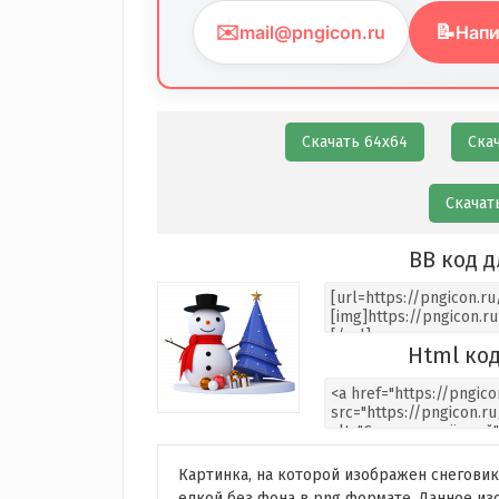
✉️
📝
mail@pngicon.ru
Напи
Скачать 64х64
Ска
Скачат
BB код д
Html код
Картинка, на которой изображен снеговик
елкой без фона в png формате. Данное из