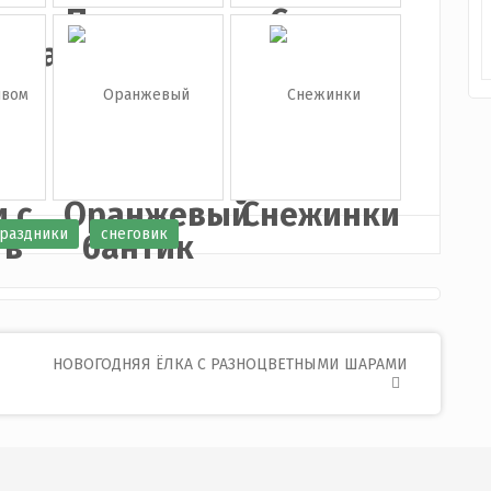
я
Подарок,
Санта
очная
черная
Клаус
п...
(Дед ...
 с
Оранжевый
Снежинки
раздники
снеговик
 в
бантик
НОВОГОДНЯЯ ЁЛКА С РАЗНОЦВЕТНЫМИ ШАРАМИ