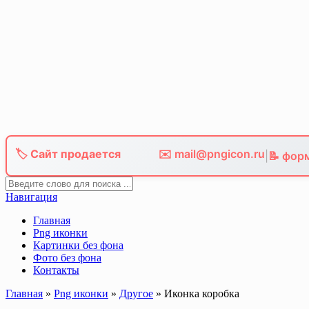
Skip
to
content
🏷️ Сайт продается
✉️ mail@pngicon.ru
|
📝 фор
Навигация
Главная
Png иконки
Картинки без фона
Фото без фона
Контакты
Главная
»
Png иконки
»
Другое
»
Иконка коробка