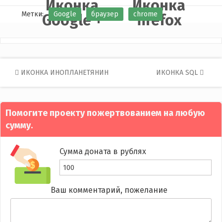
Иконка
Иконка
Метки:
Google
браузер
сhrome
Google +
firefox
Post
ИКОНКА ИНОПЛАНЕТЯНИН
ИКОНКА SQL
navigation
Помогите проекту пожертвованием на любую
сумму.
Сумма доната в рублях
Ваш комментарий, пожелание