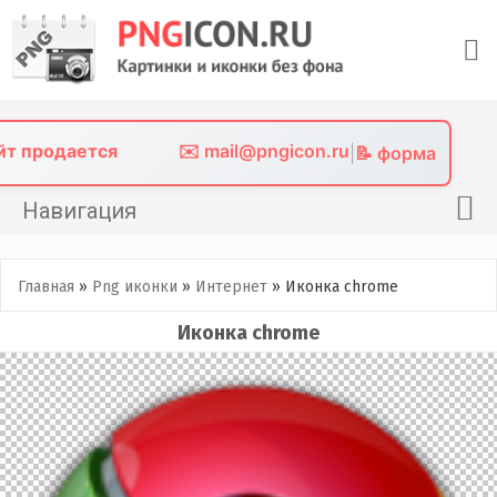
Skip
to
content
айт продается
✉️ mail@pngicon.ru
|
📝 форма
Навигация
Главная
Главная
»
Png иконки
»
Интернет
»
Иконка сhrome
Png иконки
Иконка сhrome
Картинки без фона
Фото без фона
Контакты