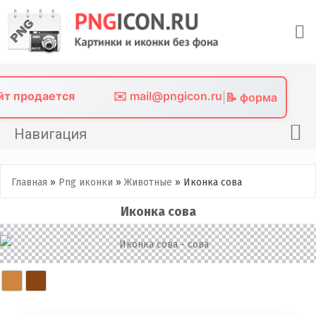
Skip
to
content
айт продается
✉️ mail@pngicon.ru
|
📝 форма
Навигация
Главная
Главная
»
Png иконки
»
Животные
»
Иконка сова
Png иконки
Иконка сова
Картинки без фона
Фото без фона
Контакты