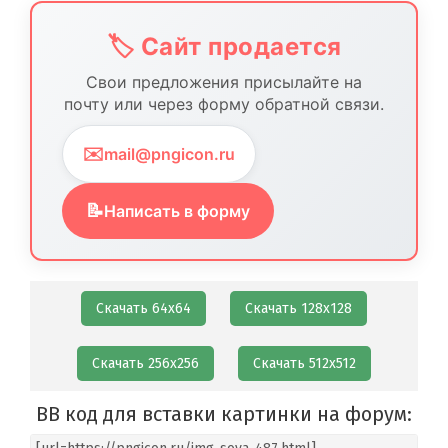
🏷️ Сайт продается
Свои предложения присылайте на
почту или через форму обратной связи.
✉️
mail@pngicon.ru
📝
Написать в форму
Скачать 64х64
Скачать 128х128
Скачать 256х256
Скачать 512х512
BB код для вставки картинки на форум: