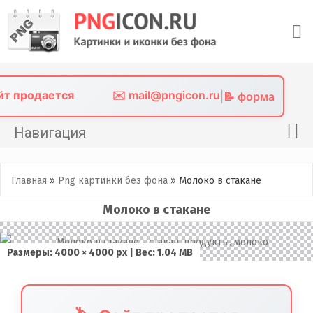
Skip
to
content
айт продается
✉️ mail@pngicon.ru
|
📝 форма
Навигация
Главная
Главная
»
Png картинки без фона
»
Молоко в стакане
Png иконки
Молоко в стакане
Картинки без фона
Фото без фона
Размеры: 4000 × 4000 px | Вес: 1.04 MB
Контакты