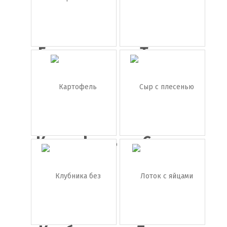
Брокколи
Тыква
Картофель
Сыр с
плесенью
(Г...