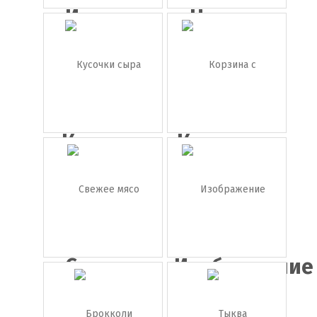
Иконка
Чеснок
кофе
Кусочки
Корзина с
сыра
фруктам...
Свежее
Изображение
мясо
сыра ...