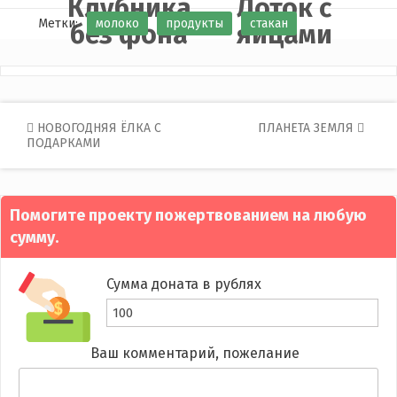
Клубника
Лоток с
Метки:
молоко
продукты
стакан
без фона
яйцами
Post
НОВОГОДНЯЯ ЁЛКА С
ПЛАНЕТА ЗЕМЛЯ
ПОДАРКАМИ
navigation
Помогите проекту пожертвованием на любую
сумму.
Сумма доната в рублях
Ваш комментарий, пожелание