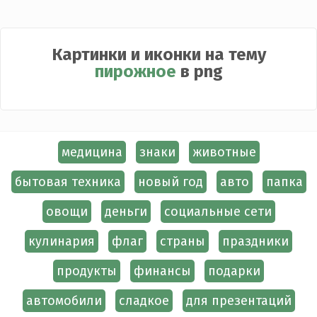
Картинки и иконки на тему
пирожное
в png
медицина
знаки
животные
бытовая техника
новый год
авто
папка
овощи
деньги
социальные сети
кулинария
флаг
страны
праздники
продукты
финансы
подарки
автомобили
сладкое
для презентаций