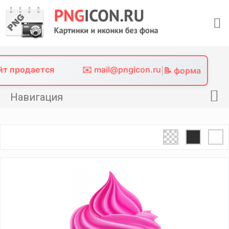
Skip
to
content
айт продается
✉️ mail@pngicon.ru
|
📝 форма
Навигация
Главная
Png иконки
Картинки без фона
Фото без фона
Контакты