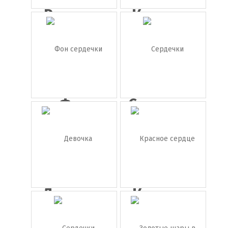
Розовое
Купидон
сердце
Фон
Сердечки
сердечки
Девочка
Красное
купидон
сердце
с...
бе...