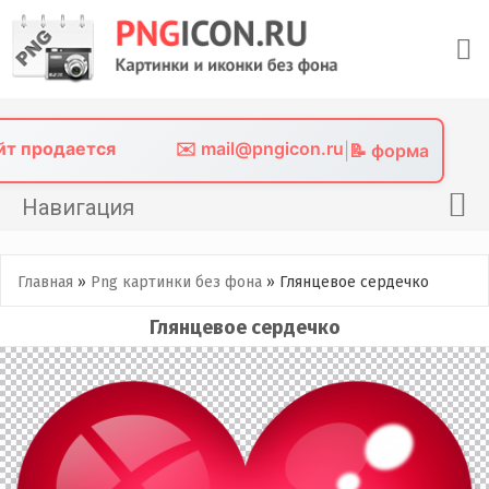
Skip
to
content
айт продается
✉️ mail@pngicon.ru
|
📝 форма
Навигация
Главная
Главная
»
Png картинки без фона
»
Глянцевое сердечко
Png иконки
Глянцевое сердечко
Картинки без фона
Фото без фона
Контакты