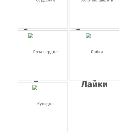
Сердечки
Золотые
шары в
фо...
Роза
Лайки
сердце