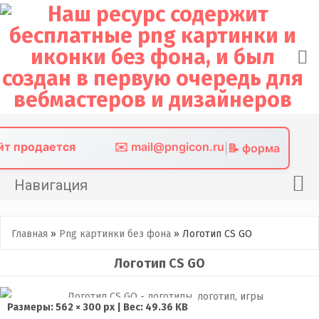
Skip
to
content
айт продается
✉️ mail@pngicon.ru
|
📝 форма
Навигация
Главная
Главная
»
Png картинки без фона
»
Логотип CS GO
Png иконки
Логотип CS GO
Картинки без фона
Фото без фона
Размеры: 562 × 300 px | Вес: 49.36 KB