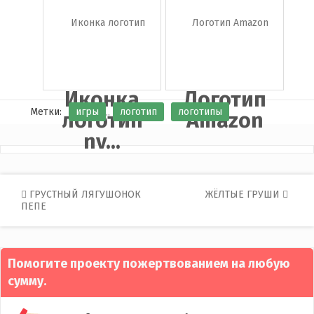
Иконка
Логотип
Метки:
игры
логотип
логотипы
логотип
Amazon
nv...
Post
ГРУСТНЫЙ ЛЯГУШОНОК
ЖЁЛТЫЕ ГРУШИ
ПЕПЕ
navigation
Помогите проекту пожертвованием на любую
сумму.