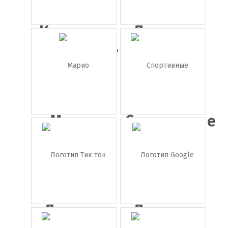
Картинка
Логотип
игральны...
МТС
Марио
Спортивные
логоти...
Логотип
Логотип
Тик ток
Google