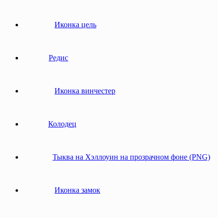
Иконка цель
Редис
Иконка винчестер
Колодец
Тыква на Хэллоуин на прозрачном фоне (PNG)
Иконка замок