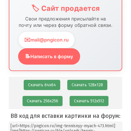
🏷️ Сайт продается
Свои предложения присылайте на
почту или через форму обратной связи.
✉️
mail@pngicon.ru
📝
Написать в форму
Скачать 64х64
Скачать 128х128
Скачать 256х256
Скачать 512х512
BB код для вставки картинки на форум: