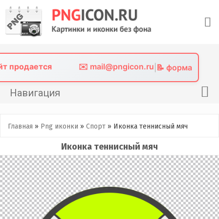
Skip
to
content
айт продается
✉️ mail@pngicon.ru
|
📝 форма
Навигация
Главная
Главная
»
Png иконки
»
Спорт
»
Иконка теннисный мяч
Png иконки
Иконка теннисный мяч
Картинки без фона
Фото без фона
Контакты