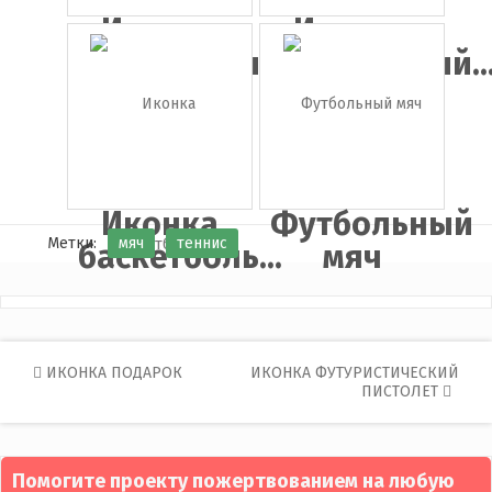
Иконка
Иконка
футбольный...
футбольный..
Иконка
Футбольный
Метки:
мяч
теннис
баскетболь...
мяч
Post
ИКОНКА ПОДАРОК
ИКОНКА ФУТУРИСТИЧЕСКИЙ
ПИСТОЛЕТ
navigation
Помогите проекту пожертвованием на любую