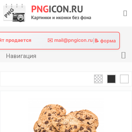
Skip
to
content
айт продается
✉️ mail@pngicon.ru
|
📝 форма
Навигация
Главная
Png иконки
Картинки без фона
Фото без фона
Контакты