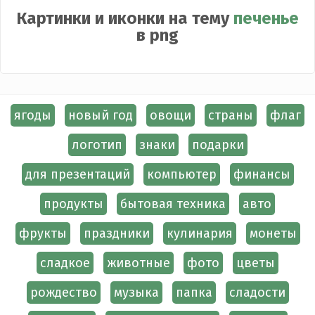
Картинки и иконки на тему
печенье
в png
ягоды
новый год
овощи
страны
флаг
логотип
знаки
подарки
для презентаций
компьютер
финансы
продукты
бытовая техника
авто
фрукты
праздники
кулинария
монеты
сладкое
животные
фото
цветы
рождество
музыка
папка
сладости