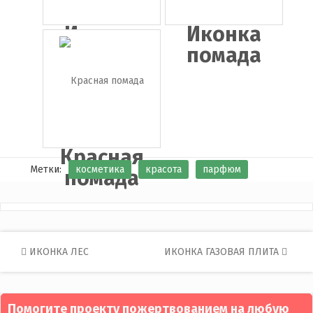
Иконка
Иконка
зеркало
помада
Красная
Метки:
косметика
красота
парфюм
помада
Post
ИКОНКА ЛЕС
ИКОНКА ГАЗОВАЯ ПЛИТА
navigation
Помогите проекту пожертвованием на любую