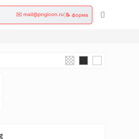
✉️ mail@pngicon.ru
|
📝 форма
g