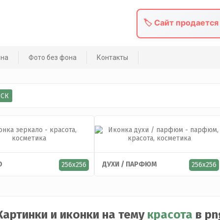
🏷️ Сайт продается
она
Фото без фона
Контакты
О
ДУХИ / ПАРФЮМ
256x256
256x256
Картинки и иконки на тему
красота
в pn