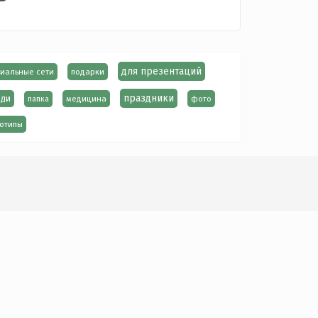
для презентаций
иальные сети
подарки
праздники
ди
медицина
фото
папка
отипы