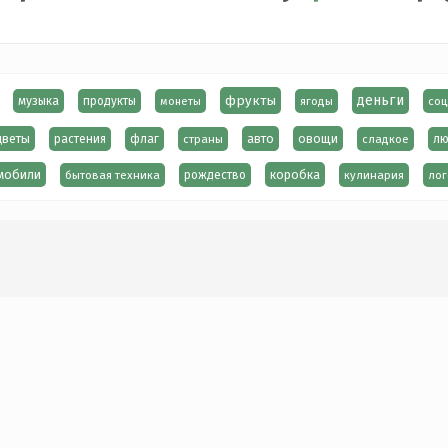
фрукты
деньги
музыка
продукты
монеты
ягоды
соц
цветы
авто
овощи
растения
флаг
страны
сладкое
лю
мобили
коробка
бытовая техника
рождество
кулинария
лог