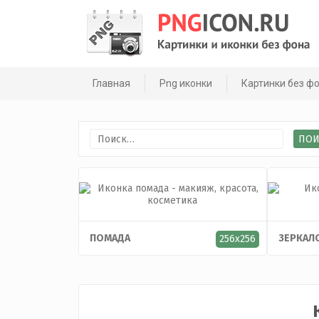
Skip
to
content
Главная
Png иконки
Картинки без ф
Найти:
ПОМАДА
ЗЕРКАЛ
256x256