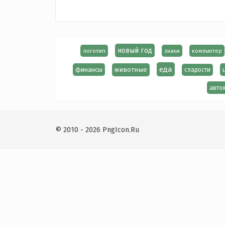
новый год
логотип
знаки
компьютер
еда
финансы
животные
сладости
авто
© 2010 - 2026 PngIcon.Ru