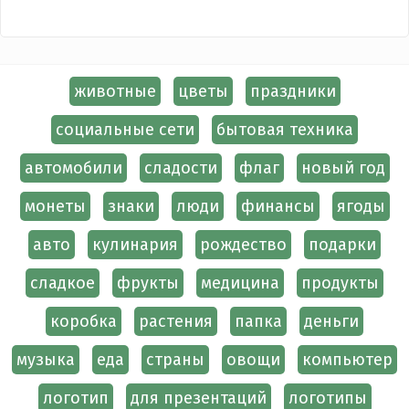
животные
цветы
праздники
социальные сети
бытовая техника
автомобили
сладости
флаг
новый год
монеты
знаки
люди
финансы
ягоды
авто
кулинария
рождество
подарки
сладкое
фрукты
медицина
продукты
коробка
растения
папка
деньги
музыка
еда
страны
овощи
компьютер
логотип
для презентаций
логотипы