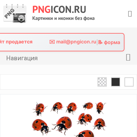
Skip
to
content
айт продается
✉️ mail@pngicon.ru
|
📝 форма
Навигация
Главная
Png иконки
Картинки без фона
Фото без фона
Контакты