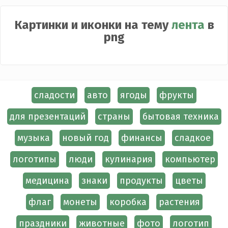
Картинки и иконки на тему
лента
в
png
сладости
авто
ягоды
фрукты
для презентаций
страны
бытовая техника
музыка
новый год
финансы
сладкое
логотипы
люди
кулинария
компьютер
медицина
знаки
продукты
цветы
флаг
монеты
коробка
растения
праздники
животные
фото
логотип