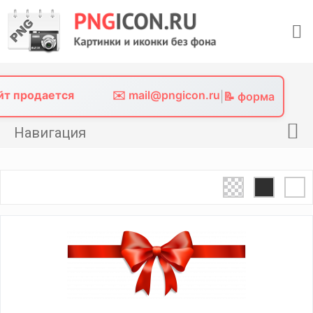
Skip
to
content
айт продается
✉️ mail@pngicon.ru
|
📝 форма
Навигация
Главная
Png иконки
Картинки без фона
Фото без фона
Контакты