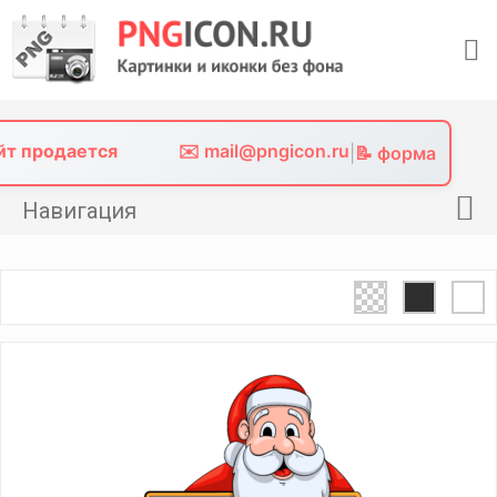
Skip
to
content
айт продается
✉️ mail@pngicon.ru
|
📝 форма
Навигация
Главная
Png иконки
Картинки без фона
Фото без фона
Контакты