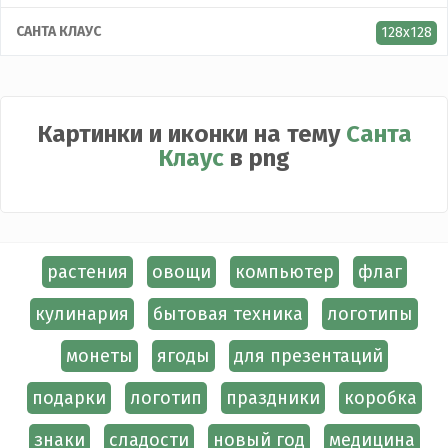
САНТА КЛАУС
128x128
Картинки и иконки на тему
Санта
Клаус
в png
растения
овощи
компьютер
флаг
кулинария
бытовая техника
логотипы
монеты
ягоды
для презентаций
подарки
логотип
праздники
коробка
знаки
сладости
новый год
медицина